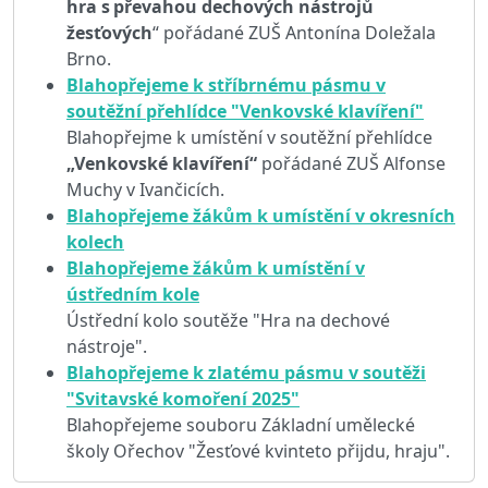
hra s převahou dechových nástrojů
žesťových
“ pořádané ZUŠ Antonína Doležala
Brno.
Blahopřejeme k stříbrnému pásmu v
soutěžní přehlídce "Venkovské klavíření"
Blahopřejme k umístění v soutěžní přehlídce
„Venkovské klavíření“
pořádané ZUŠ Alfonse
Muchy v Ivančicích.
Blahopřejeme žákům k umístění v okresních
kolech
Blahopřejeme žákům k umístění v
ústředním kole
Ústřední kolo soutěže "Hra na dechové
nástroje".
Blahopřejeme k zlatému pásmu v soutěži
"Svitavské komoření 2025"
Blahopřejeme souboru Základní umělecké
školy Ořechov "Žesťové kvinteto přijdu, hraju".