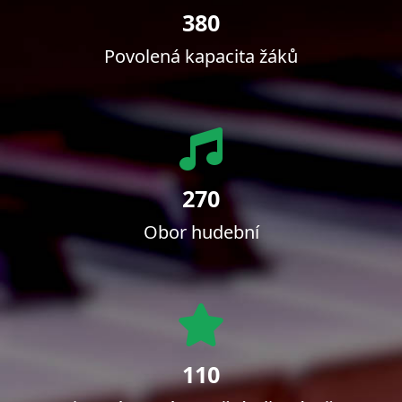
380
Povolená kapacita žáků
270
Obor hudební
110