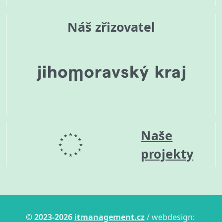
Náš zřizovatel
Naše
projekty
© 2023-2026
itmanagement.cz
/ webdesign: