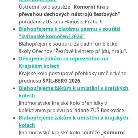
Ústřední kolo soutěže "
Komorní hra s
převahou dechových nástrojů žesťových
"
pořádané ZUŠ Jana Hanuše, Praha 6.
Blahopřejeme k zlatému pásmu v soutěži
"Svitavské komoření 2026"
Blahopřejeme souboru Základní umělecké
školy Ořechov "Žesťové kvinteto přijdu, hraju".
Děkujeme žákům za reprezentaci na
Krajském kolech
Krajské kolo postupové přehlídky uměleckého
přednesu
ŠPÍL-BERG 2026
.
Blahopřejeme žákům k umístění v krajských
kolech
Jihomoravské krajské kolo přehlídky v
kolektivním projevu pořádané ZUŠ Boskovice.
Blahopřejeme žákům k umístění v krajských
kolech
Jihomoravské krajské kolo soutěže „
Komorní