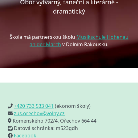
Obor výtvarný, taneční a literárně -
dramatický
Škola má partnerskou školu
Musikschule Hohenau
an der March
v Dolním Rakousku.
+420 733 533 041
(ekonom školy)
zus.orechov@volny.cz
Komenského 702/4, Ořechov 664 44
Datová schránka: m523gdh
Facebook