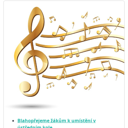
Blahopřejeme žákům k umístění v
ústředním kole