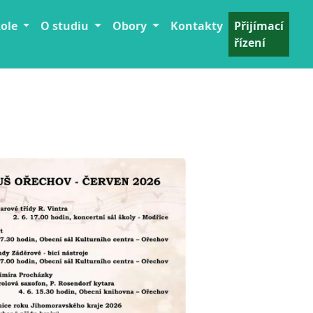
kole
O studiu
Obory
Kontakty
Přijímací
řízení