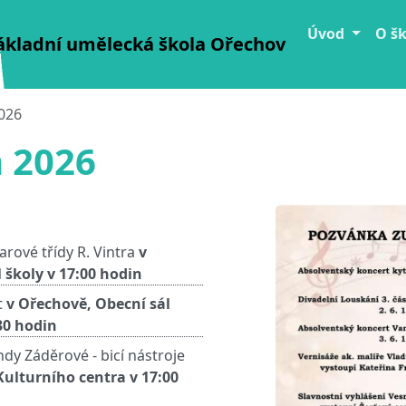
Úvod
O š
ákladní umělecká škola Ořechov
026
 2026
rové třídy R. Vintra
v
 školy v 17:00 hodin
t
v Ořechově, Obecní sál
30 hodin
dy Záděrové - bicí nástroje
Kulturního centra v 17:00