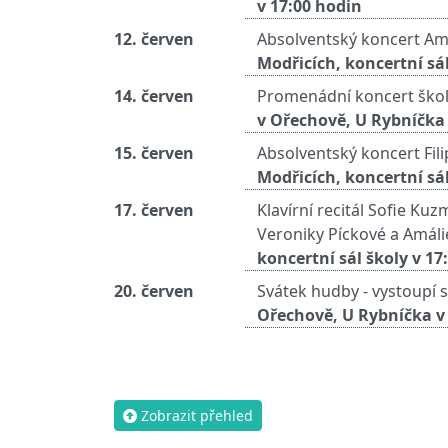
v 17:00 hodin
12. červen
Absolventský koncert Amá
Modřicích, koncertní sál
14. červen
Promenádní koncert ško
v Ořechově, U Rybníčka 
15. červen
Absolventský koncert Fili
Modřicích, koncertní sál
17. červen
Klavírní recitál Sofie Ku
Veroniky Píckové a Amál
koncertní sál školy v 17
20. červen
Svátek hudby - vystoupí
Ořechově, U Rybníčka v
Zobrazit přehled