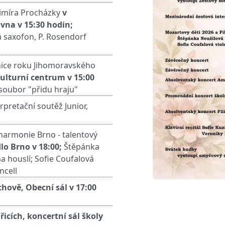
dimíra Procházky
v
vna v 15:30 hodin;
á saxofon, P. Rosendorf
nice roku Jihomoravského
ulturní centrum v 15:00
soubor "přidu hraju"
pretační soutěž Junior,
lharmonie Brno - talentový
lo Brno v 18:00;
Štěpánka
a houslí; Sofie Coufalová
ncell
chově, Obecní sál v 17:00
icích, koncertní sál školy