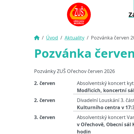
Z
Úvod
Aktuality
Pozvánka červen 2
Pozvánka červen
Pozvánky ZUŠ Ořechov červen 2026
2. červen
Absolventský koncert kyta
Modřicích, koncertní sál
2. červen
Divadelní Louskání 3. čás
Kulturního centra v 17:
3. červen
Absolventský koncert Van
v Ořechově, Obecní sál 
hodin