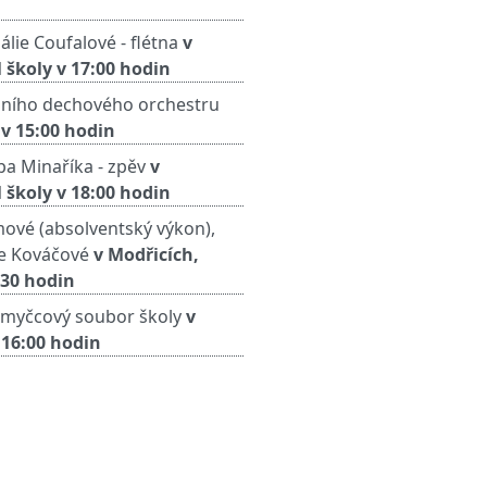
lie Coufalové - flétna
v
 školy v 17:00 hodin
lního dechového orchestru
v 15:00 hodin
pa Minaříka - zpěv
v
 školy v 18:00 hodin
zmové (absolventský výkon),
ie Kováčové
v Modřicích,
:30 hodin
 smyčcový soubor školy
v
 16:00 hodin