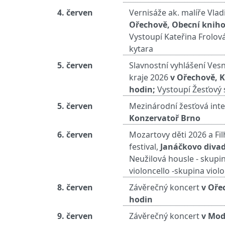
4. červen
Vernisáže ak. malíře Vla
Ořechově, Obecní kniho
Vystoupí Kateřina Frolov
kytara
5. červen
Slavnostní vyhlášení Ves
kraje 2026
v Ořechově, K
hodin;
Vystoupí Žesťový 
5. červen
Mezinárodní žesťová inter
Konzervatoř Brno
6. červen
Mozartovy děti 2026 a Fi
festival,
Janáčkovo divad
Neužilová housle - skupin
violoncello -skupina violo
8. červen
Závěrečný koncert
v Oře
hodin
9. červen
Závěrečný koncert
v Modř