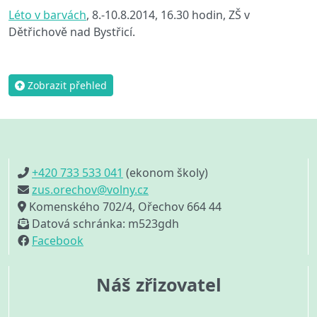
Léto v barvách
, 8.-10.8.2014, 16.30 hodin, ZŠ v
Dětřichově nad Bystřicí.
Zobrazit přehled
+420 733 533 041
(ekonom školy)
zus.orechov@volny.cz
Komenského 702/4, Ořechov 664 44
Datová schránka: m523gdh
Facebook
Náš zřizovatel