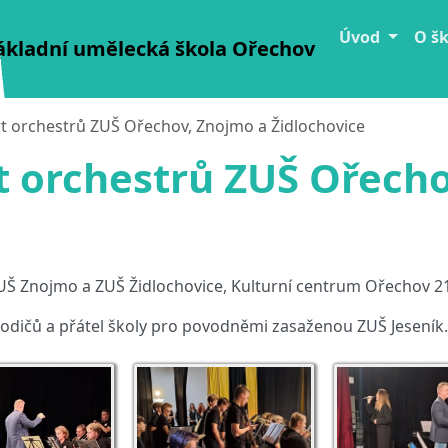
Úvod
O š
ákladní umělecká škola Ořechov
t orchestrů ZUŠ Ořechov, Znojmo a Židlochovice
t orchestrů ZUŠ Ořecho
Š Znojmo a ZUŠ Židlochovice, Kulturní centrum Ořechov 21
odičů a přátel školy pro povodněmi zasaženou ZUŠ Jeseník.