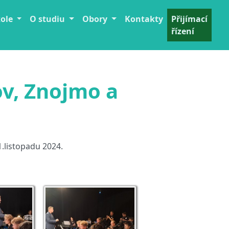
kole
O studiu
Obory
Kontakty
Přijímací
řízení
v, Znojmo a
.listopadu 2024.