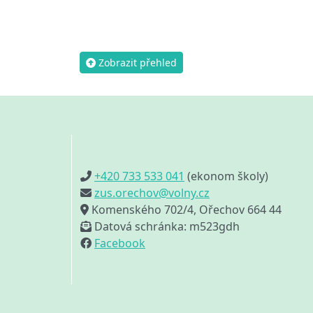
Zobrazit přehled
+420 733 533 041
(ekonom školy)
zus.orechov@volny.cz
Komenského 702/4, Ořechov 664 44
Datová schránka: m523gdh
Facebook