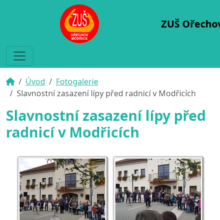
ZUŠ Ořecho
Úvod
Fotogalerie
Slavnostní zasazení lípy před radnicí v Modřicích
Slavnostní zasazení lípy před
radnicí v Modřicích