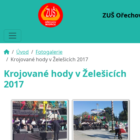
ZUŠ Ořecho
Úvod
Fotogalerie
Krojované hody v Želešicích 2017
Krojované hody v Želešicích
2017