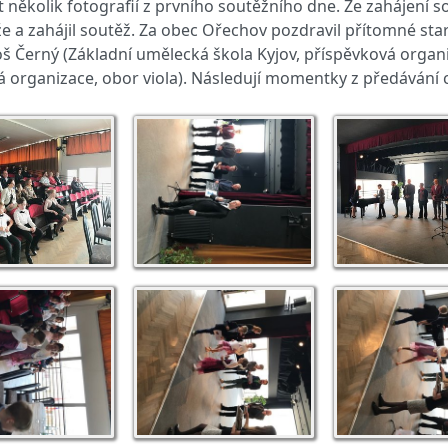
kolik fotografií z prvního soutěžního dne. Ze zahájení sou
těže a zahájil soutěž. Za obec Ořechov pozdravil přítomné 
oš Černý (Základní umělecká škola Kyjov, příspěvková organ
á organizace, obor viola). Následují momentky z předávání 