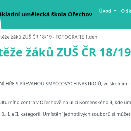
Úvod
O š
ákladní umělecká škola Ořechov
utěže žáků ZUŠ ČR 18/19 - FOTOGRAFIE 1.den
utěže žáků ZUŠ ČR 18/1
RNÍ HŘE S PŘEVAHOU SMYČCOVÝCH NÁSTROJŮ, ve školním ro
ulturního centra v Ořechově na ulici Komenského 4, kde uměl
., I. a II. kategorii. Umístění jednotlivých souborů si může