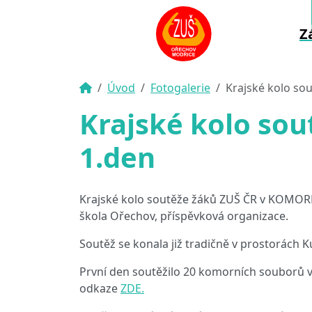
Z
Úvod
Fotogalerie
Krajské kolo so
Krajské kolo so
1.den
Krajské kolo soutěže žáků ZUŠ ČR v KOMO
škola Ořechov, příspěvková organizace.
Soutěž se konala již tradičně v prostorách K
První den soutěžilo 20 komorních souborů v 0
odkaze
ZDE.