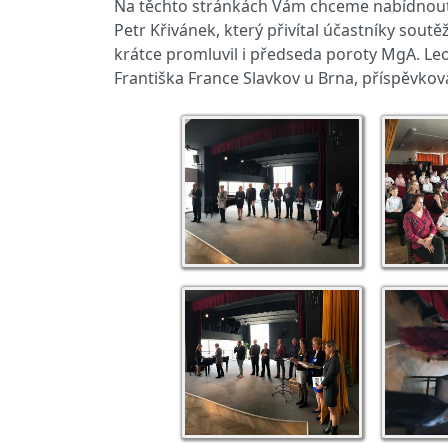
Na těchto stránkách Vám chceme nabídnout ně
Petr Křivánek, který přivítal účastníky sou
krátce promluvil i předseda poroty MgA. Le
Františka France Slavkov u Brna, příspěvkov