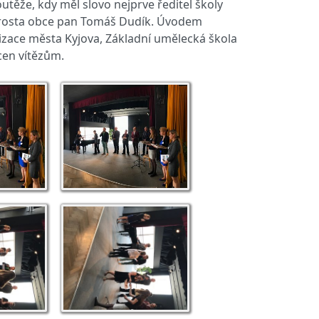
těže, kdy měl slovo nejprve ředitel školy
starosta obce pan Tomáš Dudík. Úvodem
izace města Kyjova, Základní umělecká škola
cen vítězům.