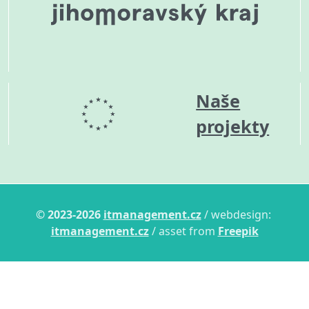
Naše
projekty
© 2023-2026
itmanagement.cz
/ webdesign:
itmanagement.cz
/ asset from
Freepik