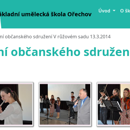
Úvod
O š
ákladní umělecká škola Ořechov
žení občanského sdružení V růžovém sadu 13.3.2014
ení občanského sdruže