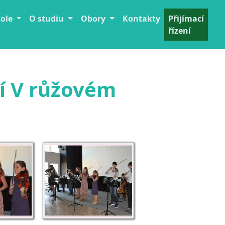
kole
O studiu
Obory
Kontakty
Přijímací
řízení
ní V růžovém