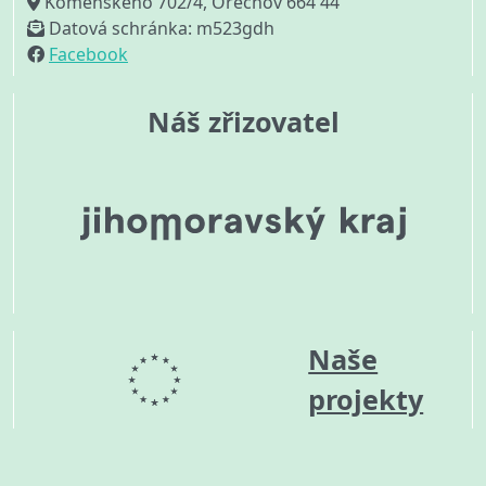
Komenského 702/4, Ořechov 664 44
Datová schránka: m523gdh
Facebook
Náš zřizovatel
Naše
projekty