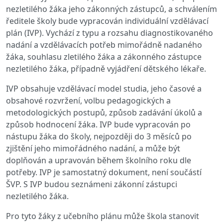
nezletilého žáka jeho zákonných zástupců, a schválením
ředitele školy bude vypracován individuální vzdělávací
plán (IVP). Vychází z typu a rozsahu diagnostikovaného
nadání a vzdělávacích potřeb mimořádně nadaného
žáka, souhlasu zletilého žáka a zákonného zástupce
nezletilého žáka, případně vyjádření dětského lékaře.
IVP obsahuje vzdělávací model studia, jeho časové a
obsahové rozvržení, volbu pedagogických a
metodologických postupů, způsob zadávání úkolů a
způsob hodnocení žáka. IVP bude vypracován po
nástupu žáka do školy, nejpozději do 3 měsíců po
zjištění jeho mimořádného nadání, a může být
doplňován a upravován během školního roku dle
potřeby. IVP je samostatný dokument, není součástí
ŠVP. S IVP budou seznámeni zákonní zástupci
nezletilého žáka.
Pro tyto žáky z učebního plánu může škola stanovit