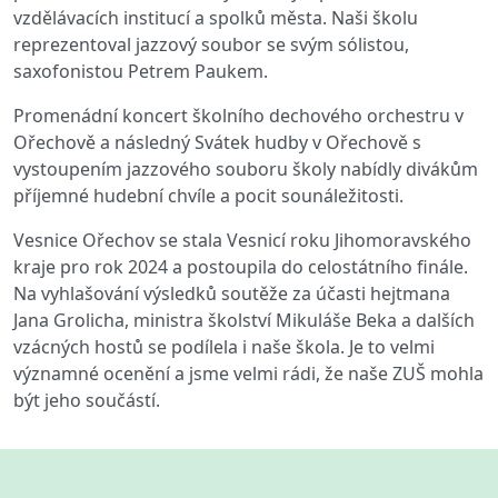
vzdělávacích institucí a spolků města. Naši školu
reprezentoval jazzový soubor se svým sólistou,
saxofonistou Petrem Paukem.
Promenádní koncert školního dechového orchestru v
Ořechově a následný Svátek hudby v Ořechově s
vystoupením jazzového souboru školy nabídly divákům
příjemné hudební chvíle a pocit sounáležitosti.
Vesnice Ořechov se stala Vesnicí roku Jihomoravského
kraje pro rok 2024 a postoupila do celostátního finále.
Na vyhlašování výsledků soutěže za účasti hejtmana
Jana Grolicha, ministra školství Mikuláše Beka a dalších
vzácných hostů se podílela i naše škola. Je to velmi
významné ocenění a jsme velmi rádi, že naše ZUŠ mohla
být jeho součástí.