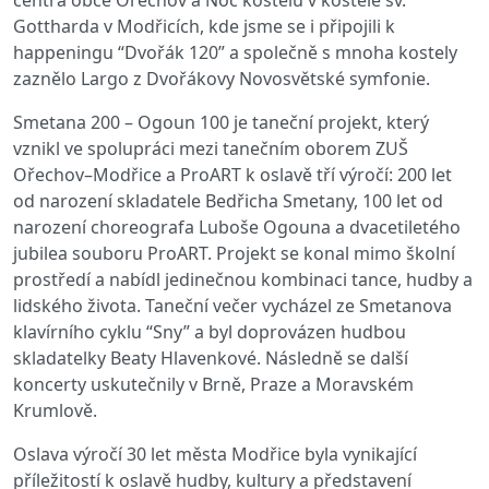
centra obce Ořechov a Noc kostelů v kostele sv.
Gottharda v Modřicích, kde jsme se i připojili k
happeningu “Dvořák 120” a společně s mnoha kostely
zaznělo Largo z Dvořákovy Novosvětské symfonie.
Smetana 200 – Ogoun 100 je taneční projekt, který
vznikl ve spolupráci mezi tanečním oborem ZUŠ
Ořechov–Modřice a ProART k oslavě tří výročí: 200 let
od narození skladatele Bedřicha Smetany, 100 let od
narození choreografa Luboše Ogouna a dvacetiletého
jubilea souboru ProART. Projekt se konal mimo školní
prostředí a nabídl jedinečnou kombinaci tance, hudby a
lidského života. Taneční večer vycházel ze Smetanova
klavírního cyklu “Sny” a byl doprovázen hudbou
skladatelky Beaty Hlavenkové. Následně se další
koncerty uskutečnily v Brně, Praze a Moravském
Krumlově.
Oslava výročí 30 let města Modřice byla vynikající
příležitostí k oslavě hudby, kultury a představení