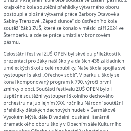
umístil v krajském kole téže soutěže ve zlatém pásmu. Z
krajského kola soutěžní přehlídky výtvarného oboru
postoupila plošná výtvarná práce Barbory Otavové a
Sabiny Trenzové „Západ slunce“ do ústředního kola
soutěží žáků ZUŠ, které se konalo v měsíci září 2024 ve
Šternberku a zde se práce umístila v bronzovém
pásmu.
Celostátní festival ZUŠ OPEN byl skvělou příležitostí k
prezentaci pro žáky naší školy a dalších 438 základních
uměleckých škol z celé republiky. Naše škola spojila své
vystoupení s akcí „Ořechov sobě“. V parku u školy se
konal komponovaný program k 790. výročí první
zmínky o obci. Součástí festivalu ZUŠ OPEN bylo i
úspěšné soutěžní vystoupení školního dechového
orchestru na jubilejním XXX. ročníku Národní soutěžní
přehlídky dětských dechových hudeb v Čermákově
Vysokém Mýtě, dále Divadelní louskání literárně
dramatického oboru školy v Obecním sále Kulturního