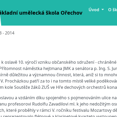
Úvod
O š
ákladní umělecká škola Ořechov
3 - 2014
 k oslavě 10. výročí vzniku občanského sdružení - chráněné
Přítomnost náměstka hejtmana JMK a senátora p. Ing. S. Jur
mírně důležitou a významnou činnost, která, aniž si to mn
c. V. Procházkou patří za to i na tomto místě veliké poděkov
kém kole Soutěže žáků ZUŠ ve Hře dechových orchestrů kon
slavou a vzdáním díku spojeného s pojmenováním ulice na Z
ly panu profesorovi Rudolfu Zavadilovi ml. k jeho nedožit
h, které proběhly v rámci V. ročníku festivalu Mozartovy dě
lu reprezentovalo flétnové a klarinetové kvarteto vystoupe