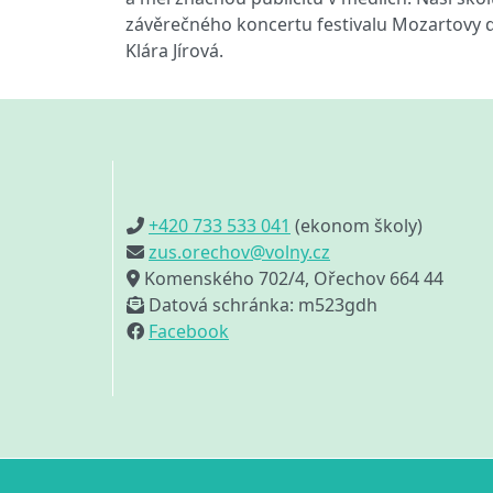
závěrečného koncertu festivalu Mozartovy dě
Klára Jírová.
+420 733 533 041
(ekonom školy)
zus.orechov@volny.cz
Komenského 702/4, Ořechov 664 44
Datová schránka: m523gdh
Facebook