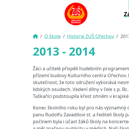
Z
O škole
Historie ZUŠ Ořechov
201
2013 - 2014
Žáci a učitelé přispěli hudebním programem
přízemí budovy Kulturního centra Ořechov. 
skutečnost, že toto sdružení vykonává nes
lidských osudech. Vedení dílny v čele s p. B
Taškaříci podstoupila křest ohněm v krajs
Konec školního roku byl pro nás významný o
panu Rudolfu Zavadilovi st. a řediteli ško
počinem byla i účast žáků školy na koncertec
a měl značnou publicitu v médiích. Naši ško