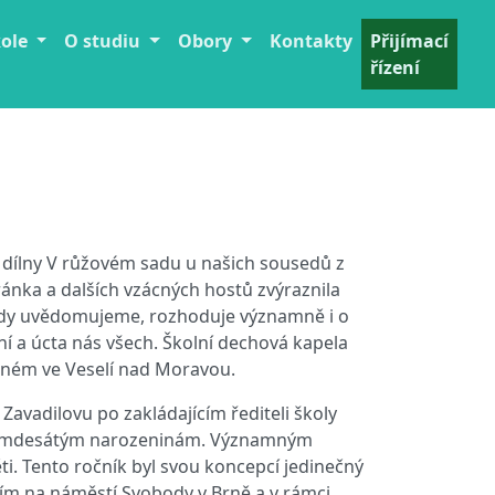
kole
O studiu
Obory
Kontakty
Přijímací
řízení
 dílny V růžovém sadu u našich sousedů z
ánka a dalších vzácných hostů zvýraznila
ohdy uvědomujeme, rozhoduje významně i o
ání a úcta nás všech. Školní dechová kapela
aném ve Veselí nad Moravou.
avadilovu po zakládajícím řediteli školy
ým osmdesátým narozeninám. Významným
ti. Tento ročník byl svou koncepcí jedinečný
ním na náměstí Svobody v Brně a v rámci