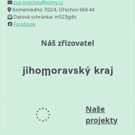
zus.orechov@volny.cz
Komenského 702/4, Ořechov 664 44
Datová schránka: m523gdh
Facebook
Náš zřizovatel
Naše
projekty