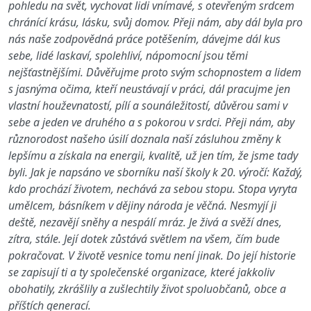
pohledu na svět, vychovat lidi vnímavé, s otevřeným srdcem
chránící krásu, lásku, svůj domov. Přeji nám, aby dál byla pro
nás naše zodpovědná práce potěšením, dávejme dál kus
sebe, lidé laskaví, spolehliví, nápomocní jsou těmi
nejšťastnějšími. Důvěřujme proto svým schopnostem a lidem
s jasnýma očima, kteří neustávají v práci, dál pracujme jen
vlastní houževnatostí, pílí a sounáležitostí, důvěrou sami v
sebe a jeden ve druhého a s pokorou v srdci. Přeji nám, aby
různorodost našeho úsilí doznala naší zásluhou změny k
lepšímu a získala na energii, kvalitě, už jen tím, že jsme tady
byli. Jak je napsáno ve sborníku naší školy k 20. výročí: Každý,
kdo prochází životem, nechává za sebou stopu. Stopa vyryta
umělcem, básníkem v dějiny národa je věčná. Nesmyjí ji
deště, nezavějí sněhy a nespálí mráz. Je živá a svěží dnes,
zítra, stále. Její dotek zůstává světlem na všem, čím bude
pokračovat. V životě vesnice tomu není jinak. Do její historie
se zapisují ti a ty společenské organizace, které jakkoliv
obohatily, zkrášlily a zušlechtily život spoluobčanů, obce a
příštích generací.