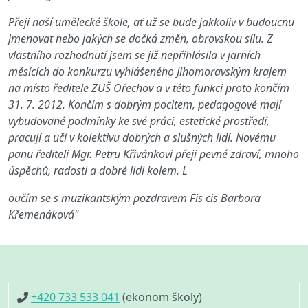
Přeji naší umělecké škole, ať už se bude jakkoliv v budoucnu
jmenovat nebo jakých se dočká změn, obrovskou sílu. Z
vlastního rozhodnutí jsem se již nepřihlásila v jarních
měsících do konkurzu vyhlášeného Jihomoravským krajem
na místo ředitele ZUŠ Ořechov a v této funkci proto končím
31. 7. 2012. Končím s dobrým pocitem, pedagogové mají
vybudované podmínky ke své práci, estetické prostředí,
pracují a učí v kolektivu dobrých a slušných lidí. Novému
panu řediteli Mgr. Petru Křivánkovi přeji pevné zdraví, mnoho
úspěchů, radosti a dobré lidi kolem. L
oučím se s muzikantským pozdravem Fis cis Barbora
Křemenáková"
+420 733 533 041
(ekonom školy)