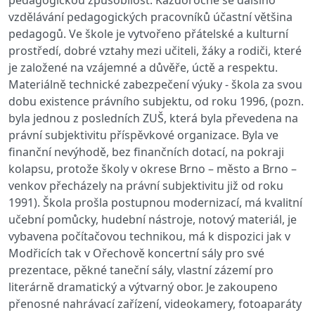
pedagogickou způsobilost. Každoročně se dalšího
vzdělávání pedagogických pracovníků účastní většina
pedagogů. Ve škole je vytvořeno přátelské a kulturní
prostředí, dobré vztahy mezi učiteli, žáky a rodiči, které
je založené na vzájemné a důvěře, úctě a respektu.
Materiálně technické zabezpečení výuky - škola za svou
dobu existence právního subjektu, od roku 1996, (pozn.
byla jednou z posledních ZUŠ, která byla převedena na
právní subjektivitu příspěvkové organizace. Byla ve
finanční nevýhodě, bez finančních dotací, na pokraji
kolapsu, protože školy v okrese Brno – město a Brno –
venkov přecházely na právní subjektivitu již od roku
1991). Škola prošla postupnou modernizací, má kvalitní
učební pomůcky, hudební nástroje, notový materiál, je
vybavena počítačovou technikou, má k dispozici jak v
Modřicích tak v Ořechově koncertní sály pro své
prezentace, pěkné taneční sály, vlastní zázemí pro
literárně dramatický a výtvarný obor. Je zakoupeno
přenosné nahrávací zařízení, videokamery, fotoaparáty