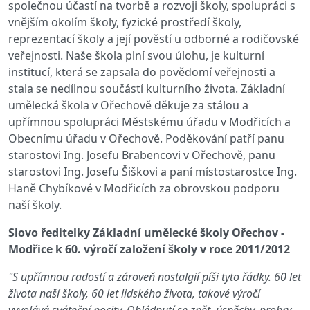
společnou účastí na tvorbě a rozvoji školy, spolupráci s
vnějším okolím školy, fyzické prostředí školy,
reprezentací školy a její pověstí u odborné a rodičovské
veřejnosti. Naše škola plní svou úlohu, je kulturní
institucí, která se zapsala do povědomí veřejnosti a
stala se nedílnou součástí kulturního života. Základní
umělecká škola v Ořechově děkuje za stálou a
upřímnou spolupráci Městskému úřadu v Modřicích a
Obecnímu úřadu v Ořechově. Poděkování patří panu
starostovi Ing. Josefu Brabencovi v Ořechově, panu
starostovi Ing. Josefu Šiškovi a paní místostarostce Ing.
Haně Chybíkové v Modřicích za obrovskou podporu
naší školy.
Slovo ředitelky Základní umělecké školy Ořechov -
Modřice k 60. výročí založení školy v roce 2011/2012
"S upřímnou radostí a zároveň nostalgií píši tyto řádky. 60 let
života naší školy, 60 let lidského života, takové výročí