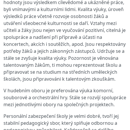
hodnoty jsou výsledkem cílevědomé a ukázněné práce,
byli vnímavými a kulturními lidmi. Kvalita výuky, úroveň
výsledků práce včetně rozvoje osobnosti žáků a
utváření všeobecné kulturnosti se daří. Vztahy mezi
učiteli a žáky jsou nejen ve vyučování pozitivní, citelná je
spolupráce a nadšení při přípravě a účasti na
koncertech, akcích i soutěžích, apod. Jsou respektovány
potřeby žáků a jejich zákonných zástupců. Udržuje se a
stále se zvyšuje kvalita výuky. Pozornost je věnována
talentovaným žákům, ti mohou reprezentovat školu a
připravovat se na studium na středních uměleckých
školách, jsou připravováni k talentovým zkouškám.
V hudebním oboru je preferována výuka komorní,
souborové a orchestrální hry. Stále se rozvíjí spolupráce
mezi jednotlivými obory na společných projektech.
Personální zabezpečení školy je velmi dobré, tvoří jej
stabilní pedagogický sbor, který splňuje odbornou a