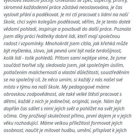
vyvolává sváteční pocity. Ohlédnutí se zpět, úspěchy, prohry,
skromná každodenní práce zůstává neoslavována, je čas
vyslovit přání a poděkovat. Je mi ctí pracovat s lidmi na naší
škole, chci svým kolegům poděkovat, věřím, že je tento dotek
vědomí pohladí, inspiruje a povzbudí do další práce. Poznala
jsem díky práci ředitelky dobré lidi, kteří mají společnou
radost i vzpomínky. Mnohokrát jsem cítila, jak křehká může
být myšlenka, slovo, jak pevná umí být naše tvrdošíjnost,
kolik lidí - tolik pohledů. Přitom sami nejlépe víme, že jsme
součástí tvořivé síly, sledovala jsem, jak společným úsilím,
potlačením malicherností a vlastní důležitosti, soustředěním
se na společný cíl, že něco umím, si každý z nás našel své
místo v týmu na naší škole. My pedagogové máme
obrovskou zodpovědnost, ale také velké štěstí pracovat s
dětmi, každé z nich je jedinečné, originál, svoje. Nám byl
dopřán čas sdílet s nimi jejich svět a pohlížet na svět jejich
očima. Ony prožívají skutečnost přímo, první dojem je v jejich
věku rozhodující. Máme velkou příležitost formovat jejich
osobnost, naučit je milovat hudbu, umění, přispívat k jejich