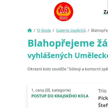
Z
O škole
Galerie úspěchů
Blahopře
Blahopřejeme žá
vyhlášených Umělecko
Okresní kolo soutěže "Sólový a komorní zpě
1. cena (III. kategorie)
Trio
POSTUP DO KRAJSKÉHO KOLA
Píc
Štef