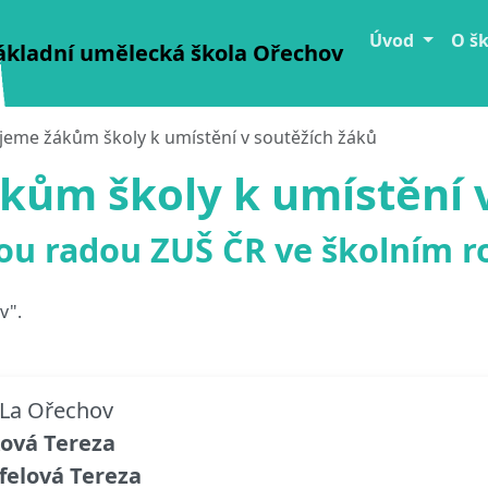
Úvod
O š
ákladní umělecká škola Ořechov
jeme žákům školy k umístění v soutěžích žáků
kům školy k umístění v
u radou ZUŠ ČR ve školním r
v".
 La Ořechov
ková Tereza
felová Tereza