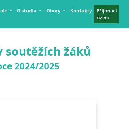
kole
O studiu
Obory
Kontakty
Přijímací
řízení
 soutěžích žáků
oce 2024/2025