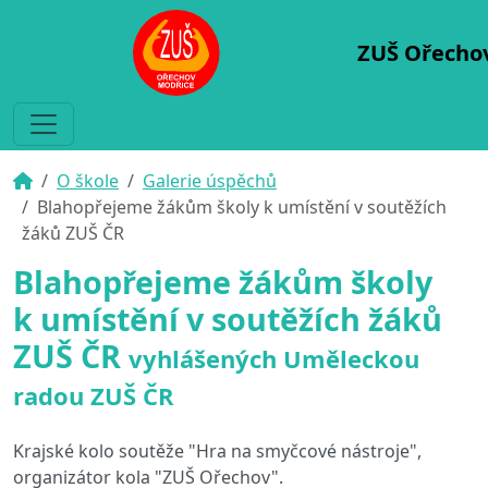
ZUŠ Ořecho
O škole
Galerie úspěchů
Blahopřejeme žákům školy k umístění v soutěžích
žáků ZUŠ ČR
Blahopřejeme žákům školy
k umístění v soutěžích žáků
ZUŠ ČR
vyhlášených Uměleckou
radou ZUŠ ČR
Krajské kolo soutěže "Hra na smyčcové nástroje",
organizátor kola "ZUŠ Ořechov".