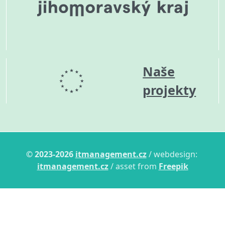
Naše
projekty
© 2023-2026
itmanagement.cz
/ webdesign:
itmanagement.cz
/ asset from
Freepik