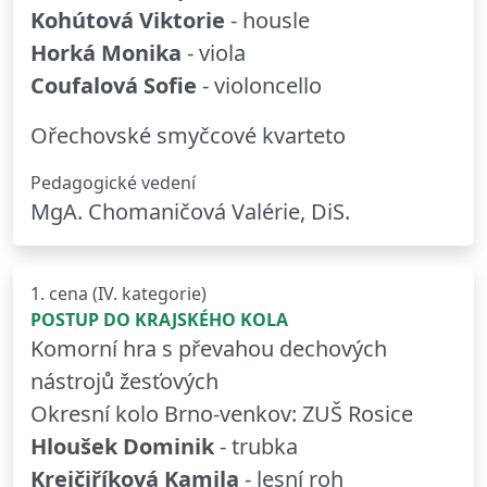
Kohútová Viktorie
- housle
Horká Monika
- viola
Coufalová Sofie
- violoncello
Ořechovské smyčcové kvarteto
Pedagogické vedení
MgA. Chomaničová Valérie, DiS.
1. cena (IV. kategorie)
POSTUP DO KRAJSKÉHO KOLA
Komorní hra s převahou dechových
nástrojů žesťových
Okresní kolo Brno-venkov: ZUŠ Rosice
Hloušek Dominik
- trubka
Krejčiříková Kamila
- lesní roh