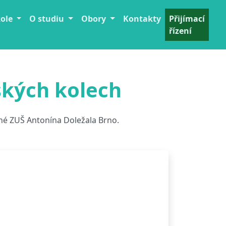
kole
O studiu
Obory
Kontakty
Přijímací
řízení
ských kolech
né ZUŠ Antonína Doležala Brno.