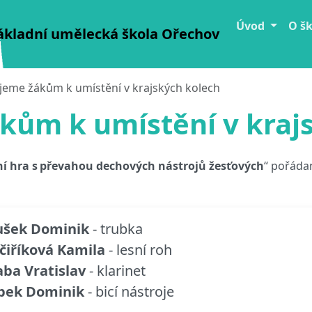
Úvod
O š
ákladní umělecká škola Ořechov
jeme žákům k umístění v krajských kolech
kům k umístění v kraj
í hra s převahou dechových nástrojů žesťových
“ pořáda
ušek Dominik
- trubka
čiříková Kamila
- lesní roh
ba Vratislav
- klarinet
bek Dominik
- bicí nástroje