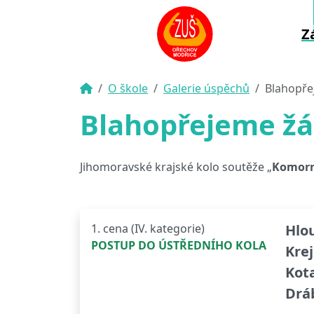
Z
O škole
Galerie úspěchů
Blahopře
Blahopřejeme žá
Jihomoravské krajské kolo soutěže „
Komorn
1. cena (IV. kategorie)
Hlo
POSTUP DO ÚSTŘEDNÍHO KOLA
Krej
Kota
Drá