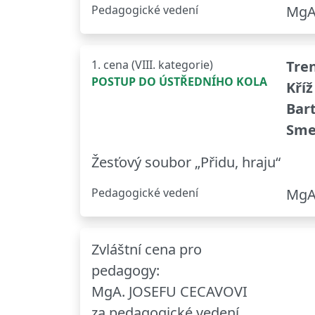
Pedagogické vedení
MgA.
1. cena (VIII. kategorie)
Tren
POSTUP DO ÚSTŘEDNÍHO KOLA
Kříž
Bart
Sme
Žesťový soubor „Přidu, hraju“
Pedagogické vedení
MgA.
Zvláštní cena pro
pedagogy:
MgA. JOSEFU CECAVOVI
za pedagogické vedení