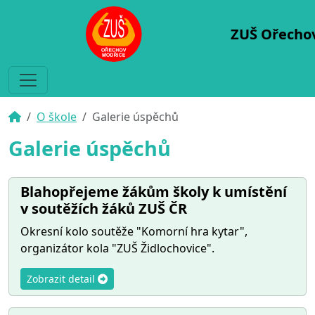
ZUŠ Ořecho
O škole
Galerie úspěchů
Galerie úspěchů
Blahopřejeme žákům školy k umístění
v soutěžích žáků ZUŠ ČR
Okresní kolo soutěže "Komorní hra kytar",
organizátor kola "ZUŠ Židlochovice".
Zobrazit detail